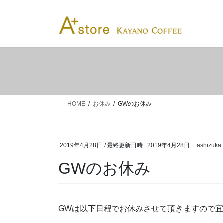
コ
ナ
ン
ビ
テ
ゲ
ン
ー
ツ
シ
へ
ョ
ス
ン
キ
に
ッ
移
HOME
お休み
GWのお休み
プ
動
2019年4月28日
/ 最終更新日時 :
2019年4月28日
ashizuka
GWのお休み
GWは以下日程でお休みさせて頂きますので